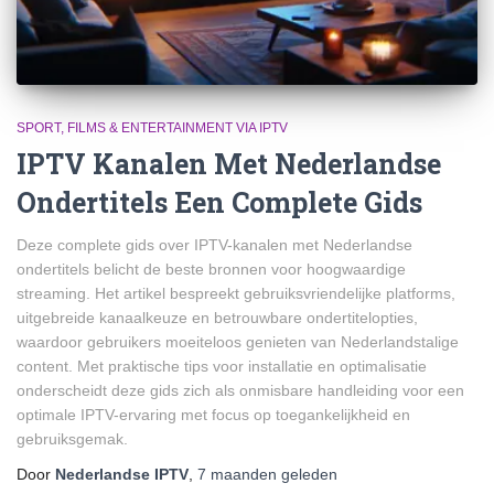
SPORT, FILMS & ENTERTAINMENT VIA IPTV
IPTV Kanalen Met Nederlandse
Ondertitels Een Complete Gids
Deze complete gids over IPTV-kanalen met Nederlandse
ondertitels belicht de beste bronnen voor hoogwaardige
streaming. Het artikel bespreekt gebruiksvriendelijke platforms,
uitgebreide kanaalkeuze en betrouwbare ondertitelopties,
waardoor gebruikers moeiteloos genieten van Nederlandstalige
content. Met praktische tips voor installatie en optimalisatie
onderscheidt deze gids zich als onmisbare handleiding voor een
optimale IPTV-ervaring met focus op toegankelijkheid en
gebruiksgemak.
Door
Nederlandse IPTV
,
7 maanden
geleden