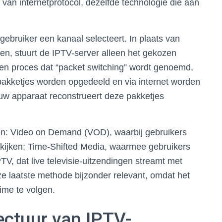
van internetprotocol, dezelfde technologie die aan
ebruiker een kanaal selecteert. In plaats van
gen, stuurt de IPTV-server alleen het gekozen
een proces dat “packet switching” wordt genoemd,
 pakketjes worden opgedeeld en via internet worden
 uw apparaat reconstrueert deze pakketjes
den: Video on Demand (VOD), waarbij gebruikers
ekijken; Time-Shifted Media, waarmee gebruikers
TV, dat live televisie-uitzendingen streamt met
ze laatste methode bijzonder relevant, omdat het
time te volgen.
ectuur van IPTV-