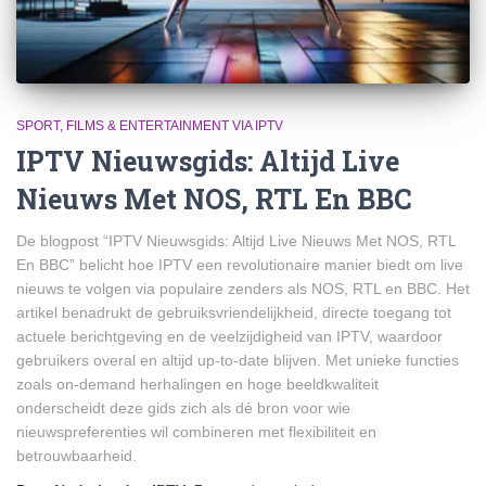
SPORT, FILMS & ENTERTAINMENT VIA IPTV
IPTV Nieuwsgids: Altijd Live
Nieuws Met NOS, RTL En BBC
De blogpost “IPTV Nieuwsgids: Altijd Live Nieuws Met NOS, RTL
En BBC” belicht hoe IPTV een revolutionaire manier biedt om live
nieuws te volgen via populaire zenders als NOS, RTL en BBC. Het
artikel benadrukt de gebruiksvriendelijkheid, directe toegang tot
actuele berichtgeving en de veelzijdigheid van IPTV, waardoor
gebruikers overal en altijd up-to-date blijven. Met unieke functies
zoals on-demand herhalingen en hoge beeldkwaliteit
onderscheidt deze gids zich als dé bron voor wie
nieuwspreferenties wil combineren met flexibiliteit en
betrouwbaarheid.