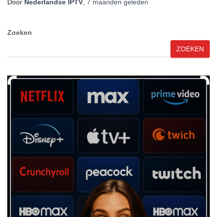
Door
Nederlandse IPTV
,
7 maanden
geleden
Zoeken
ZOEKEN