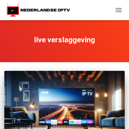
TOGG
NAVIG
live verslaggeving