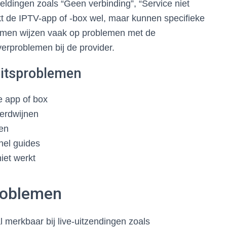
ldingen zoals “Geen verbinding”, “Service niet
kt de IPTV-app of -box wel, maar kunnen specifieke
omen wijzen vaak op problemen met de
rverproblemen bij de provider.
eitsproblemen
e app of box
verdwijnen
en
nel guides
iet werkt
problemen
l merkbaar bij live-uitzendingen zoals