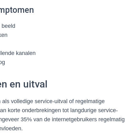
ymptomen
t beeld
jken
llende kanalen
og
n en uitval
als volledige service-uitval of regelmatige
an korte onderbrekingen tot langdurige service-
ngeveer 35% van de internetgebruikers regelmatig
nvloeden.