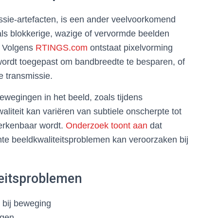
sie-artefacten, is een ander veelvoorkomend
als blokkerige, wazige of vervormde beelden
n. Volgens
RTINGS.com
ontstaat pixelvorming
wordt toegepast om bandbreedte te besparen, of
e transmissie.
bewegingen in het beeld, zoals tijdens
liteit kan variëren van subtiele onscherpte tot
herkenbaar wordt.
Onderzoek toont aan
dat
nte beeldkwaliteitsproblemen kan veroorzaken bij
eitsproblemen
l bij beweging
ngen