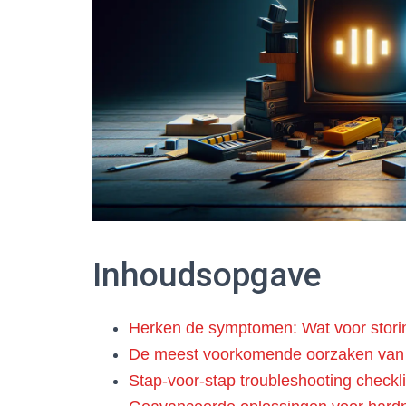
Inhoudsopgave
Herken de symptomen: Wat voor storin
De meest voorkomende oorzaken van 
Stap-voor-stap troubleshooting checkli