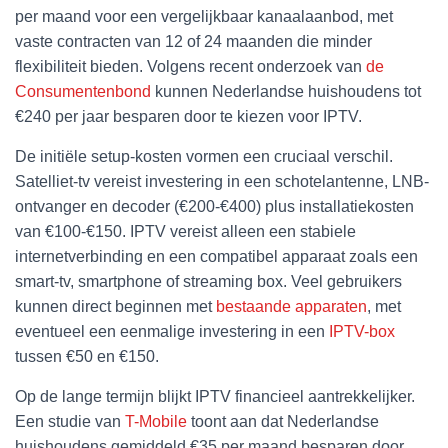
per maand voor een vergelijkbaar kanaalaanbod, met
vaste contracten van 12 of 24 maanden die minder
flexibiliteit bieden. Volgens recent onderzoek van
de
Consumentenbond
kunnen Nederlandse huishoudens tot
€240 per jaar besparen door te kiezen voor IPTV.
De initiële setup-kosten vormen een cruciaal verschil.
Satelliet-tv vereist investering in een schotelantenne, LNB-
ontvanger en decoder (€200-€400) plus installatiekosten
van €100-€150. IPTV vereist alleen een stabiele
internetverbinding en een compatibel apparaat zoals een
smart-tv, smartphone of streaming box. Veel gebruikers
kunnen direct beginnen met
bestaande apparaten
, met
eventueel een eenmalige investering in een
IPTV-box
tussen €50 en €150.
Op de lange termijn blijkt IPTV financieel aantrekkelijker.
Een studie van
T-Mobile
toont aan dat Nederlandse
huishoudens gemiddeld €35 per maand besparen door