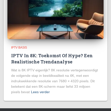
IPTV BASIS
IPTV In 8K: Toekomst Of Hype? Een
Realistische Trendanalyse
Wat is 8K IPTV eigenlijk? 8K resolutie vertegenwoordigt
de volgende stap in beeldkwaliteit na 4K, met een
indrukwekkende resolutie van 7680 × 4320 pixels. Dit
betekent dat een 8K-scherm maar liefst 33 miljoen
pixels bevat
Lees verder