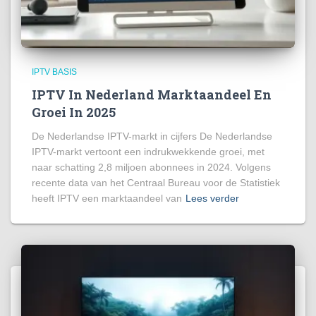
IPTV BASIS
IPTV In Nederland Marktaandeel En
Groei In 2025
De Nederlandse IPTV-markt in cijfers De Nederlandse
IPTV-markt vertoont een indrukwekkende groei, met
naar schatting 2,8 miljoen abonnees in 2024. Volgens
recente data van het Centraal Bureau voor de Statistiek
heeft IPTV een marktaandeel van
Lees verder