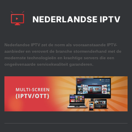
Nederlandse IPTV zet de norm als vooraanstaande IPTV-
aanbieder en verovert de branche stormenderhand met de
modernste technologieën en krachtige servers die een
ongeëvenaarde servicekwaliteit garanderen.