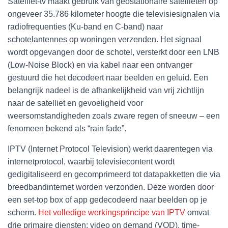
Satelliet-tv maakt gebruik van geostationaire satellieten op
ongeveer 35.786 kilometer hoogte die televisiesignalen via
radiofrequenties (Ku-band en C-band) naar
schotelantennes op woningen verzenden. Het signaal
wordt opgevangen door de schotel, versterkt door een LNB
(Low-Noise Block) en via kabel naar een ontvanger
gestuurd die het decodeert naar beelden en geluid. Een
belangrijk nadeel is de afhankelijkheid van vrij zichtlijn
naar de satelliet en gevoeligheid voor
weersomstandigheden zoals zware regen of sneeuw – een
fenomeen bekend als “rain fade”.
IPTV (Internet Protocol Television) werkt daarentegen via
internetprotocol, waarbij televisiecontent wordt
gedigitaliseerd en gecomprimeerd tot datapakketten die via
breedbandinternet worden verzonden. Deze worden door
een set-top box of app gedecodeerd naar beelden op je
scherm.
Het volledige werkingsprincipe van IPTV
omvat
drie primaire diensten: video on demand (VOD), time-