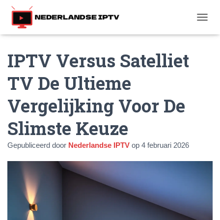
T
O
G
IPTV Versus Satelliet
G
L
E
TV De Ultieme
N
A
Vergelijking Voor De
V
I
G
Slimste Keuze
A
T
Gepubliceerd door
Nederlandse IPTV
op
4 februari 2026
I
E