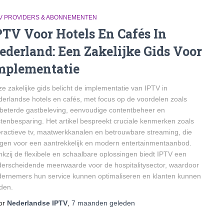
TV PROVIDERS & ABONNEMENTEN
PTV Voor Hotels En Cafés In
ederland: Een Zakelijke Gids Voor
mplementatie
e zakelijke gids belicht de implementatie van IPTV in
erlandse hotels en cafés, met focus op de voordelen zoals
beterde gastbeleving, eenvoudige contentbeheer en
tenbesparing. Het artikel bespreekt cruciale kenmerken zoals
eractieve tv, maatwerkkanalen en betrouwbare streaming, die
gen voor een aantrekkelijk en modern entertainmentaanbod.
kzij de flexibele en schaalbare oplossingen biedt IPTV een
erscheidende meerwaarde voor de hospitalitysector, waardoor
ernemers hun service kunnen optimaliseren en klanten kunnen
den.
or
Nederlandse IPTV
,
7 maanden
geleden