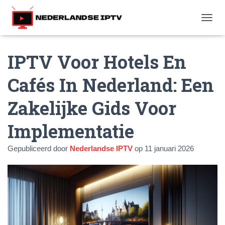
T
O
G
IPTV Voor Hotels En
G
L
E
Cafés In Nederland: Een
N
A
Zakelijke Gids Voor
V
I
G
Implementatie
A
T
Gepubliceerd door
Nederlandse IPTV
op
11 januari 2026
I
E