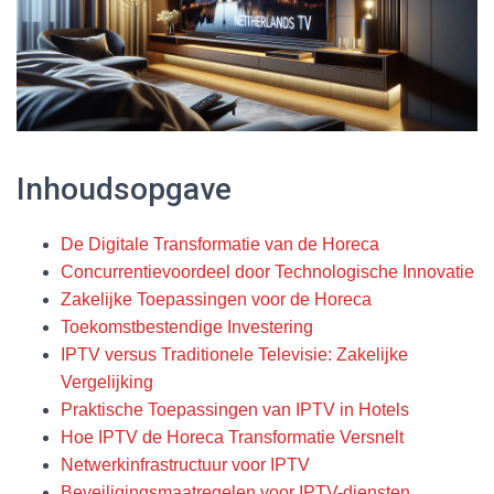
Inhoudsopgave
De Digitale Transformatie van de Horeca
Concurrentievoordeel door Technologische Innovatie
Zakelijke Toepassingen voor de Horeca
Toekomstbestendige Investering
IPTV versus Traditionele Televisie: Zakelijke
Vergelijking
Praktische Toepassingen van IPTV in Hotels
Hoe IPTV de Horeca Transformatie Versnelt
Netwerkinfrastructuur voor IPTV
Beveiligingsmaatregelen voor IPTV-diensten