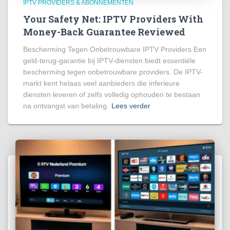
IPTV PROVIDERS & ABONNEMENTEN
Your Safety Net: IPTV Providers With
Money-Back Guarantee Reviewed
Bescherming Tegen Onbetrouwbare IPTV Providers Een
geld-terug-garantie bij IPTV-diensten biedt essentiële
bescherming tegen onbetrouwbare providers. De IPTV-
markt kent helaas veel aanbieders die inferieure
diensten leveren of zelfs volledig ophouden te bestaan
na ontvangst van betaling.
Lees verder