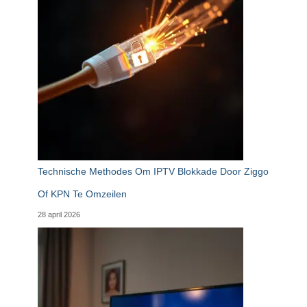
Technische Methodes Om IPTV Blokkade Door Ziggo
Of KPN Te Omzeilen
28 april 2026