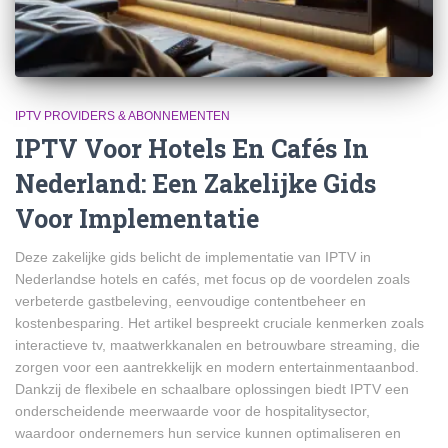
IPTV PROVIDERS & ABONNEMENTEN
IPTV Voor Hotels En Cafés In
Nederland: Een Zakelijke Gids
Voor Implementatie
Deze zakelijke gids belicht de implementatie van IPTV in
Nederlandse hotels en cafés, met focus op de voordelen zoals
verbeterde gastbeleving, eenvoudige contentbeheer en
kostenbesparing. Het artikel bespreekt cruciale kenmerken zoals
interactieve tv, maatwerkkanalen en betrouwbare streaming, die
zorgen voor een aantrekkelijk en modern entertainmentaanbod.
Dankzij de flexibele en schaalbare oplossingen biedt IPTV een
onderscheidende meerwaarde voor de hospitalitysector,
waardoor ondernemers hun service kunnen optimaliseren en