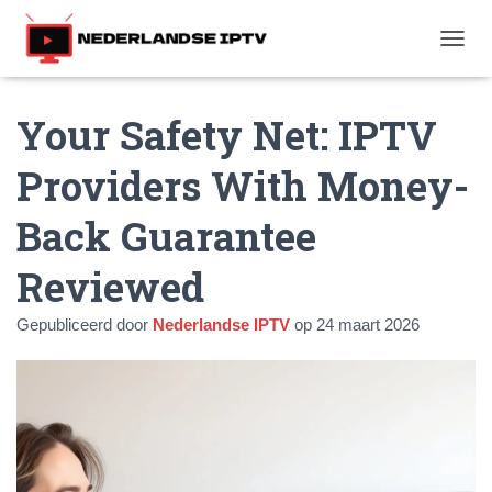
T
O
G
Your Safety Net: IPTV
G
L
E
Providers With Money-
N
A
Back Guarantee
V
I
G
Reviewed
A
T
Gepubliceerd door
Nederlandse IPTV
op
24 maart 2026
I
E