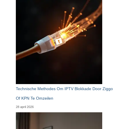
Technische Methodes Om IPTV Blokkade Door Ziggo
Of KPN Te Omzeilen
28 april 2026