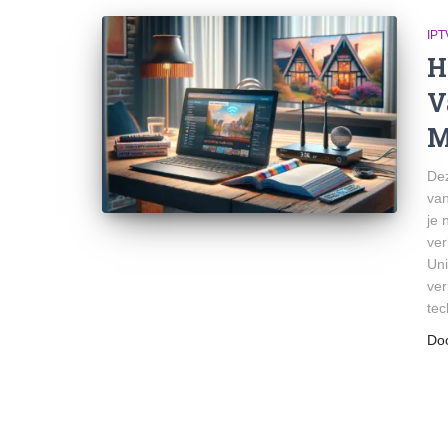
IPT
H
V
M
Dez
van
je 
ver
Uni
ver
tec
Do