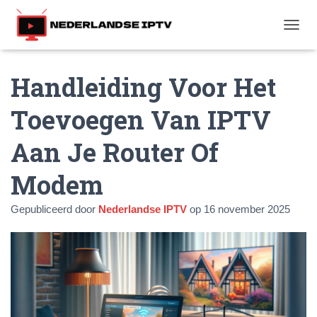
T
O
G
Handleiding Voor Het
G
L
E
Toevoegen Van IPTV
N
A
Aan Je Router Of
V
I
G
Modem
A
T
Gepubliceerd door
Nederlandse IPTV
op
16 november 2025
I
E