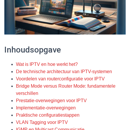
Inhoudsopgave
Wat is IPTV en hoe werkt het?
De technische architectuur van IPTV-systemen
Voordelen van routerconfiguratie voor IPTV
Bridge Mode versus Router Mode: fundamentele
verschillen
Prestatie-overwegingen voor IPTV
Implementatie-overwegingen
Praktische configuratiestappen
VLAN Tagging voor IPTV
IGMP en Multicast Communicatie