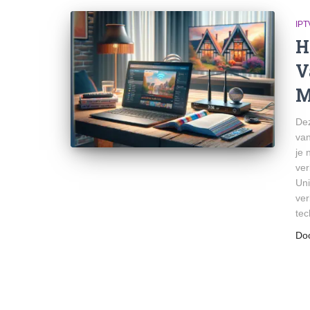
IPT
H
V
M
Dez
van
je 
ver
Uni
ver
tec
Do