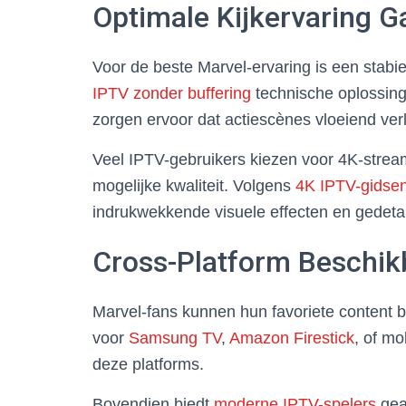
Optimale Kijkervaring 
Voor de beste Marvel-ervaring is een stabie
IPTV zonder buffering
technische oplossing
zorgen ervoor dat actiescènes vloeiend verl
Veel IPTV-gebruikers kiezen voor 4K-stream
mogelijke kwaliteit. Volgens
4K IPTV-gidse
indrukwekkende visuele effecten en gedeta
Cross-Platform Beschik
Marvel-fans kunnen hun favoriete content be
voor
Samsung TV
,
Amazon Firestick
, of m
deze platforms.
Bovendien biedt
moderne IPTV-spelers
geav