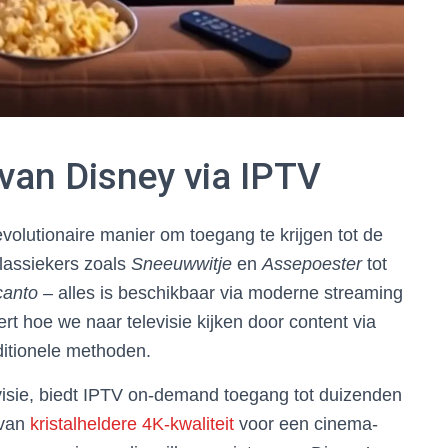
van Disney via IPTV
volutionaire manier om toegang te krijgen tot de
klassiekers zoals
Sneeuwwitje
en
Assepoester
tot
canto
– alles is beschikbaar via moderne streaming
rt hoe we naar televisie kijken door content via
aditionele methoden.
evisie, biedt IPTV on-demand toegang tot duizenden
 van
kristalheldere 4K-kwaliteit
voor een cinema-