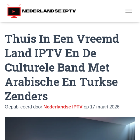
T
O
G
Thuis In Een Vreemd
G
L
E
Land IPTV En De
N
A
Culturele Band Met
V
I
G
Arabische En Turkse
A
T
Zenders
I
E
Gepubliceerd door
Nederlandse IPTV
op
17 maart 2026