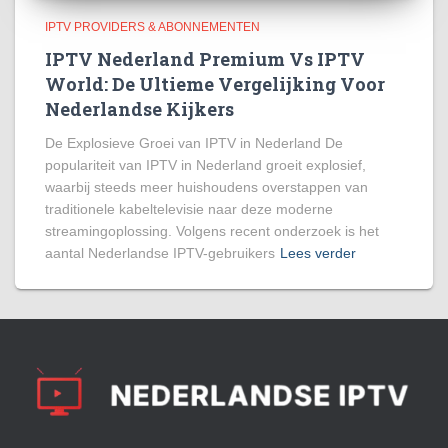
IPTV PROVIDERS & ABONNEMENTEN
IPTV Nederland Premium Vs IPTV
World: De Ultieme Vergelijking Voor
Nederlandse Kijkers
De Explosieve Groei van IPTV in Nederland De
populariteit van IPTV in Nederland groeit explosief,
waarbij steeds meer huishoudens overstappen van
traditionele kabeltelevisie naar deze moderne
streamingoplossing. Volgens recent onderzoek is het
aantal Nederlandse IPTV-gebruikers
Lees verder