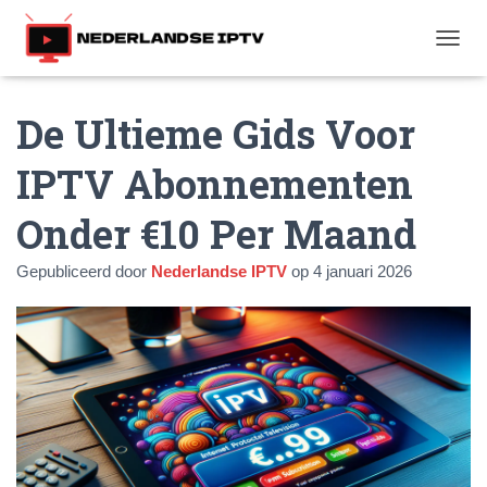
T
O
G
De Ultieme Gids Voor
G
L
E
IPTV Abonnementen
N
A
Onder €10 Per Maand
V
I
G
Gepubliceerd door
Nederlandse IPTV
op
4 januari 2026
A
T
I
E